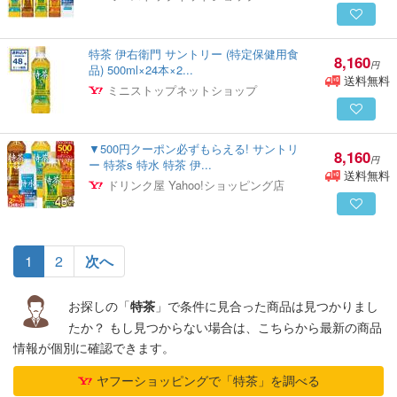
特茶 伊右衛門 サントリー (特定保健用食
8,160
円
品) 500ml×24本×2...
送料無料
ミニストップネットショップ
▼500円クーポン必ずもらえる! サントリ
8,160
円
ー 特茶s 特水 特茶 伊...
送料無料
ドリンク屋 Yahoo!ショッピング店
(current)
1
2
次へ
お探しの「
」で条件に見合った商品は見つかりまし
特茶
たか？ もし見つからない場合は、こちらから最新の商品
情報が個別に確認できます。
ヤフーショッピングで「特茶」を調べる