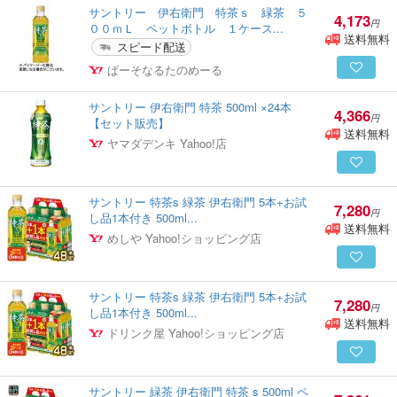
サントリー 伊右衛門 特茶ｓ 緑茶 ５
4,173
円
００ｍＬ ペットボトル １ケース...
送料無料
スピード配送
ぱーそなるたのめーる
サントリー 伊右衛門 特茶 500ml ×24本
4,366
円
【セット販売】
送料無料
ヤマダデンキ Yahoo!店
サントリー 特茶s 緑茶 伊右衛門 5本+お試
7,280
円
し品1本付き 500ml...
送料無料
めしや Yahoo!ショッピング店
サントリー 特茶s 緑茶 伊右衛門 5本+お試
7,280
円
し品1本付き 500ml...
送料無料
ドリンク屋 Yahoo!ショッピング店
サントリー 緑茶 伊右衛門 特茶 s 500ml ペ