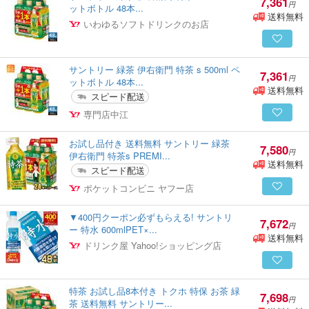
7,361
円
ットボトル 48本...
送料無料
いわゆるソフトドリンクのお店
サントリー 緑茶 伊右衛門 特茶 s 500ml ペ
7,361
円
ットボトル 48本...
送料無料
スピード配送
専門店中江
お試し品付き 送料無料 サントリー 緑茶
7,580
円
伊右衛門 特茶s PREMI...
送料無料
スピード配送
ポケットコンビニ ヤフー店
▼400円クーポン必ずもらえる! サントリ
7,672
円
ー 特水 600mlPET×...
送料無料
ドリンク屋 Yahoo!ショッピング店
特茶 お試し品8本付き トクホ 特保 お茶 緑
7,698
円
茶 送料無料 サントリー...