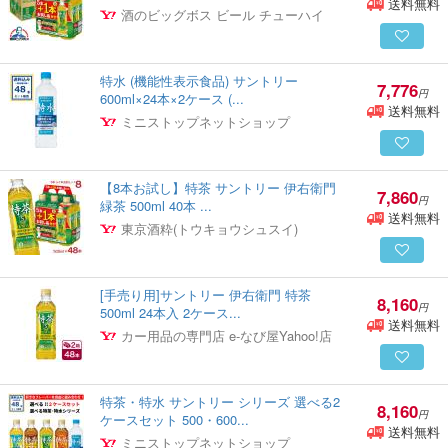
送料無料
酒のビッグボス ビール チューハイ
特水 (機能性表示食品) サントリー
7,776
円
600ml×24本×2ケース (...
送料無料
ミニストップネットショップ
【8本お試し】特茶 サントリー 伊右衛門
7,860
円
緑茶 500ml 40本 ...
送料無料
東京酒粋(トウキョウシュスイ)
[手売り用]サントリー 伊右衛門 特茶
8,160
円
500ml 24本入 2ケース...
送料無料
カー用品の専門店 e-なび屋Yahoo!店
特茶・特水 サントリー シリーズ 選べる2
8,160
円
ケースセット 500・600...
送料無料
ミニストップネットショップ