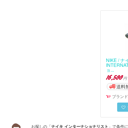
NIKE / ナ
INTERNA
ョ...
16,500
円
送料
ブランド
お探しの「
」で条件
ナイキ インターナショナリスト