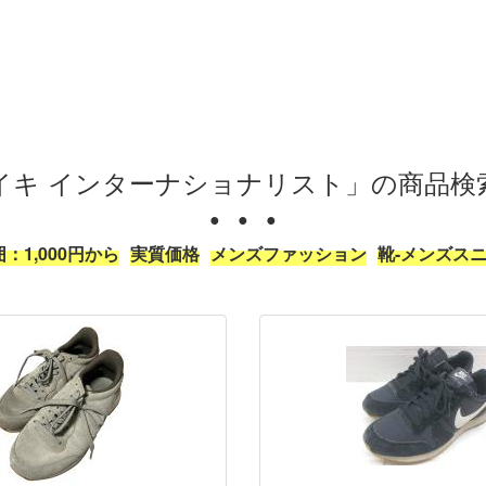
イキ インターナショナリスト」の商品検
● ● ●
：1,000円から
実質価格
メンズファッション
靴-メンズスニ