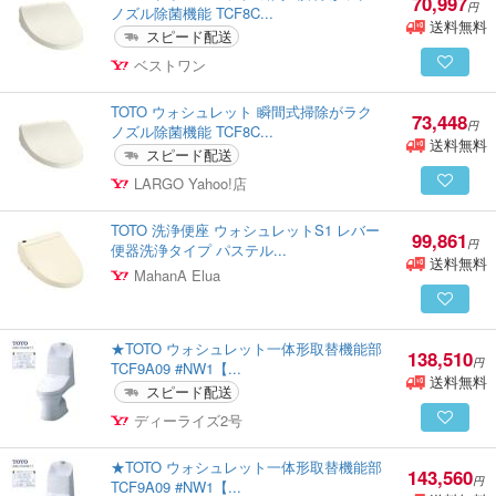
70,997
円
ノズル除菌機能 TCF8C...
送料無料
スピード配送
ベストワン
TOTO ウォシュレット 瞬間式掃除がラク
73,448
円
ノズル除菌機能 TCF8C...
送料無料
スピード配送
LARGO Yahoo!店
TOTO 洗浄便座 ウォシュレットS1 レバー
99,861
円
便器洗浄タイプ パステル...
送料無料
MahanA Elua
★TOTO ウォシュレット一体形取替機能部
138,510
円
TCF9A09 #NW1【...
送料無料
スピード配送
ディーライズ2号
★TOTO ウォシュレット一体形取替機能部
143,560
円
TCF9A09 #NW1【...