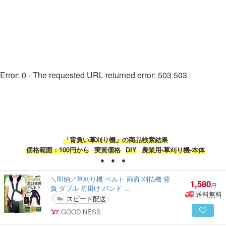
Error: 0 - The requested URL returned error: 503 503
「背負い草刈り機」の商品検索結果
価格範囲：100円から
実質価格
DIY
農業用-草刈り機-本体
● ● ●
＼即納／草刈り機 ベルト 両肩 刈払機 背
1,580
円
負 ダブル 肩掛け バンド ...
送料無料
スピード配送
GOOD NESS