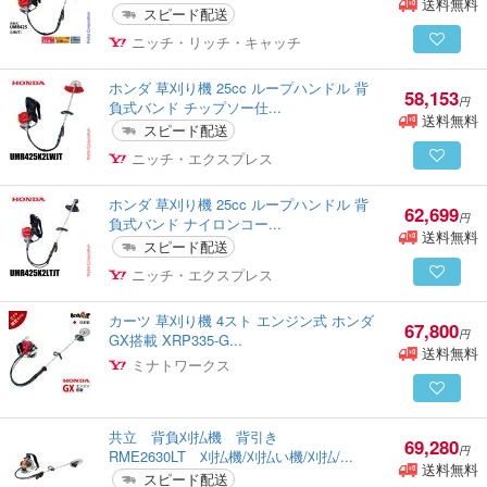
送料無料
スピード配送
ニッチ・リッチ・キャッチ
ホンダ 草刈り機 25cc ループハンドル 背
58,153
円
負式バンド チップソー仕...
送料無料
スピード配送
ニッチ・エクスプレス
ホンダ 草刈り機 25cc ループハンドル 背
62,699
円
負式バンド ナイロンコー...
送料無料
スピード配送
ニッチ・エクスプレス
カーツ 草刈り機 4スト エンジン式 ホンダ
67,800
円
GX搭載 XRP335-G...
送料無料
ミナトワークス
共立 背負刈払機 背引き
69,280
円
RME2630LT 刈払機/刈払い機/刈払/...
送料無料
スピード配送