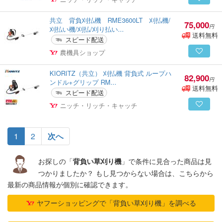
共立 背負刈払機 RME3600LT 刈払機/
75,000
円
刈払い機/刈払/刈り払い...
送料無料
スピード配送
農機具ショップ
KIORITZ（共立） 刈払機 背負式 ループハ
82,900
円
ンドル+グリップ RM...
送料無料
スピード配送
ニッチ・リッチ・キャッチ
(current)
1
2
次へ
お探しの「
」で条件に見合った商品は見
背負い草刈り機
つかりましたか？ もし見つからない場合は、こちらから
最新の商品情報が個別に確認できます。
ヤフーショッピングで「背負い草刈り機」を調べる