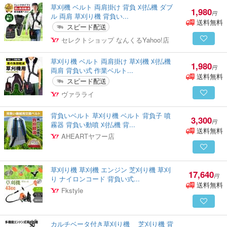
草刈機 ベルト 両肩掛け 背負 刈払機 ダブ
1,980
円
ル 両肩 草刈り機 背負い...
送料無料
スピード配送
セレクトショップ なんくるYahoo!店
草刈り機 ベルト 両肩掛け 草刈機 刈払機
1,980
円
両肩 背負い式 作業ベルト...
送料無料
スピード配送
ヴァラライ
背負いベルト 草刈り機 ベルト 背負子 噴
3,300
円
霧器 背負い動噴 刈払機 背...
送料無料
AHEARTヤフー店
草刈り機 草刈機 エンジン 芝刈り機 草刈
17,640
円
り ナイロンコード 背負い式...
送料無料
Fkstyle
カルチベータ付き草刈り機 芝刈り機 背