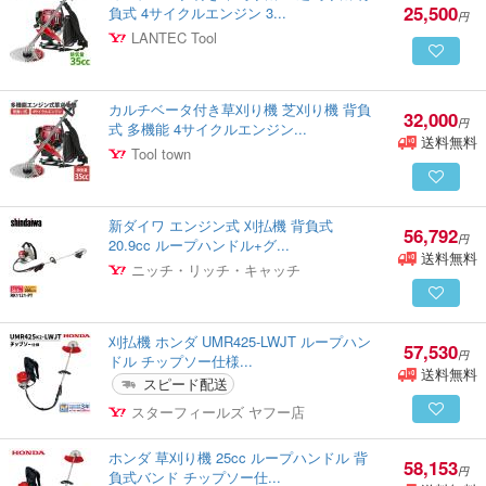
25,500
負式 4サイクルエンジン 3...
円
LANTEC Tool
カルチベータ付き草刈り機 芝刈り機 背負
32,000
円
式 多機能 4サイクルエンジン...
送料無料
Tool town
新ダイワ エンジン式 刈払機 背負式
56,792
円
20.9cc ループハンドル+グ...
送料無料
ニッチ・リッチ・キャッチ
刈払機 ホンダ UMR425-LWJT ループハン
57,530
円
ドル チップソー仕様...
送料無料
スピード配送
スターフィールズ ヤフー店
ホンダ 草刈り機 25cc ループハンドル 背
58,153
円
負式バンド チップソー仕...