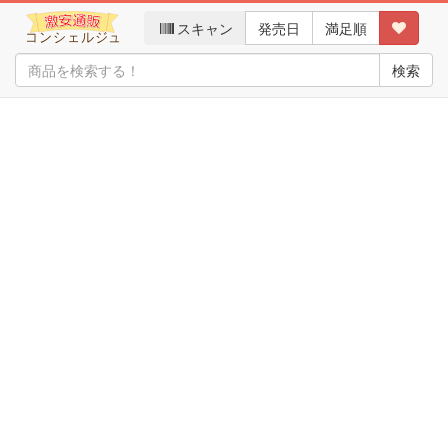
スキャン
発売日
満足順
検索