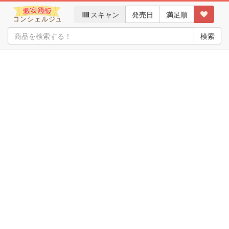
スキャン
発売日
満足順
検索