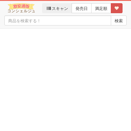
スキャン
発売日
満足順
検索